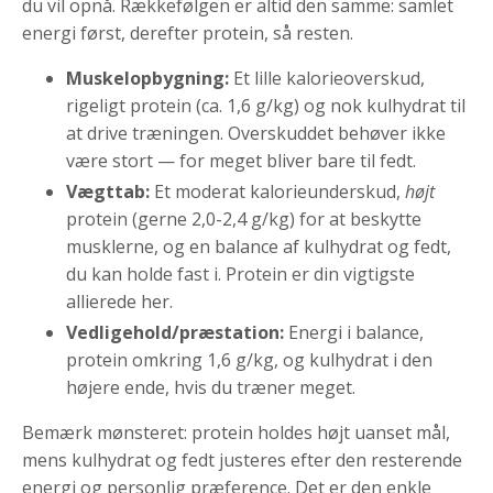
du vil opnå. Rækkefølgen er altid den samme: samlet
energi først, derefter protein, så resten.
Muskelopbygning:
Et lille kalorieoverskud,
rigeligt protein (ca. 1,6 g/kg) og nok kulhydrat til
at drive træningen. Overskuddet behøver ikke
være stort — for meget bliver bare til fedt.
Vægttab:
Et moderat kalorieunderskud,
højt
protein (gerne 2,0-2,4 g/kg) for at beskytte
musklerne, og en balance af kulhydrat og fedt,
du kan holde fast i. Protein er din vigtigste
allierede her.
Vedligehold/præstation:
Energi i balance,
protein omkring 1,6 g/kg, og kulhydrat i den
højere ende, hvis du træner meget.
Bemærk mønsteret: protein holdes højt uanset mål,
mens kulhydrat og fedt justeres efter den resterende
energi og personlig præference. Det er den enkle