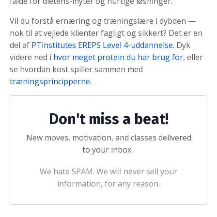
falde for dietens-myter og hurtige løsninger.
Vil du forstå ernæring og træningslære i dybden —
nok til at vejlede klienter fagligt og sikkert? Det er en
del af
PTinstitutes EREPS Level 4-uddannelse
. Dyk
videre ned i
hvor meget protein du har brug for
, eller
se hvordan kost spiller sammen med
træningsprincipperne
.
Don't miss a beat!
New moves, motivation, and classes delivered
to your inbox.
We hate SPAM. We will never sell your
information, for any reason.