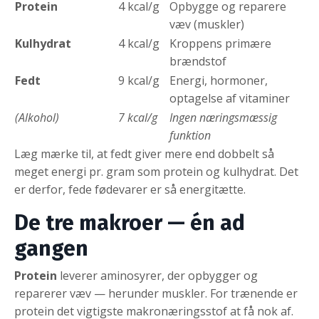
Protein
4 kcal/g
Opbygge og reparere
væv (muskler)
Kulhydrat
4 kcal/g
Kroppens primære
brændstof
Fedt
9 kcal/g
Energi, hormoner,
optagelse af vitaminer
(Alkohol)
7 kcal/g
Ingen næringsmæssig
funktion
Læg mærke til, at fedt giver mere end dobbelt så
meget energi pr. gram som protein og kulhydrat. Det
er derfor, fede fødevarer er så energitætte.
De tre makroer — én ad
gangen
Protein
leverer aminosyrer, der opbygger og
reparerer væv — herunder muskler. For trænende er
protein det vigtigste makronæringsstof at få nok af.