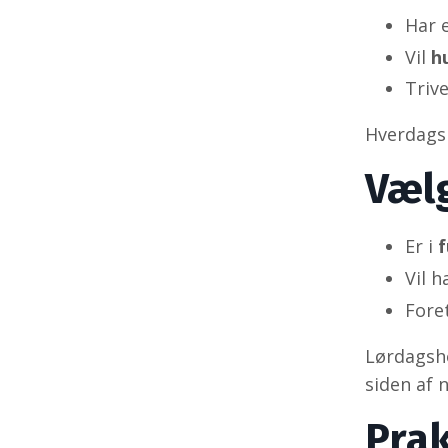
Har 
Vil
h
Triv
Hverdagsh
Vælg
Er i
f
Vil 
Fore
Lørdagsho
siden af 
Prak