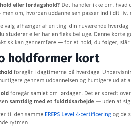
hold eller lørdagshold?
Det handler ikke om, hvad d
en om, hvordan uddannelsen passer ind i dit liv, 
ge valg afhænger af én ting: din nuværende hverdag. 
du studerer eller har en fleksibel uge. Denne korte
aktisk kan gennemføre — for et hold, du følger, slår 
o holdformer kort
hold
foregår i dagtimerne på hverdage. Undervisnin
urtigere gennem uddannelsen og hurtigere ud at a
old
foregår samlet om lørdagen. Det er spredt over 
lsen
samtidig med et fuldtidsarbejde
— uden at sige
rer til den samme
EREPS Level 4-certificering
og de
nde rytmen.