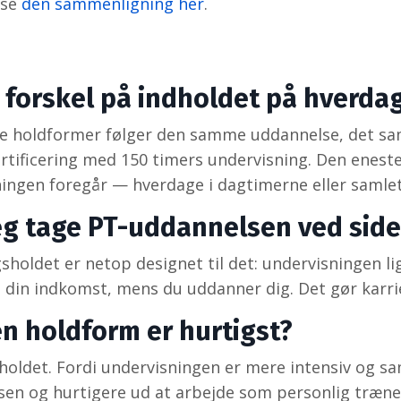
 se
den sammenligning her
.
r forskel på indholdet på hverd
ge holdformer følger den samme uddannelse, det s
ertificering med 150 timers undervisning. Den eneste
ingen foregår — hverdage i dagtimerne eller samle
eg tage PT-uddannelsen ved siden
gsholdet er netop designet til det: undervisningen 
g din indkomst, mens du uddanner dig. Det gør karr
en holdform er hurtigst?
oldet. Fordi undervisningen er mere intensiv og s
en og hurtigere ud at arbejde som personlig træner