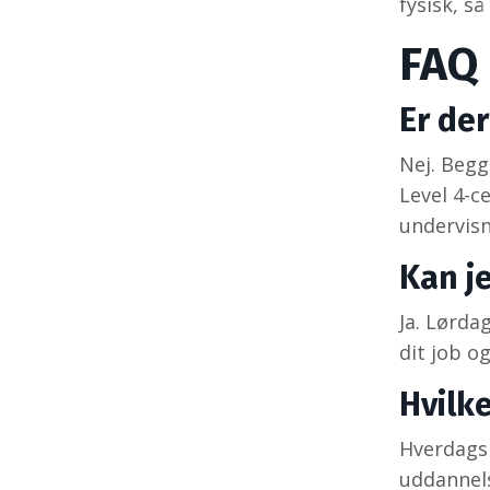
fysisk, så
FAQ
Er de
Nej. Beg
Level 4-c
undervisn
Kan j
Ja. Lørda
dit job o
Hvilk
Hverdagsh
uddannels