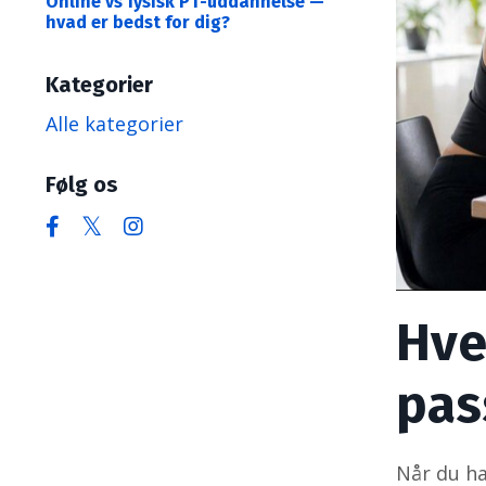
Online vs fysisk PT-uddannelse —
hvad er bedst for dig?
Kategorier
Alle kategorier
Følg os
Hve
pass
Når du ha