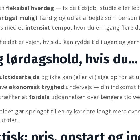
en
fleksibel hverdag
— fx deltidsjob, studie eller led
urtigst muligt
færdig og ud at arbejde som personli
es med et
intensivt tempo
, hvor du er i gang flere 
oldet er vejen, hvis du kan rydde tid i ugen og gerne 
 lørdagshold, hvis du…
uldtidsarbejde
og ikke kan (eller vil) sige op for at 
have
økonomisk tryghed
undervejs — din indkomst f
trækker at
fordele
uddannelsen over længere tid ved
ldet gør springet til en ny karriere langt mere o
nutiden.
tisk: pris, opstart og i