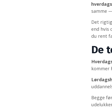
hverdags
samme — m
Det rigti
end hvis 
du rent f
De t
Hverdags
kommer h
Lørdagsh
uddanne
Begge fø
udelukke