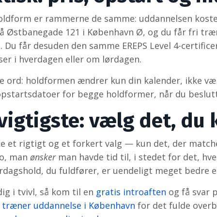
oldform er rammerne de samme: uddannelsen kost
å Østbanegade 121 i København Ø, og du får fri træn
. Du får desuden den samme EREPS Level 4-certifi
er i hverdagen eller om lørdagen.
 ord: holdformen ændrer kun din kalender, ikke værd
opstartsdatoer for begge holdformer, når du beslutt
vigtigste: vælg det, d
ke et rigtigt og et forkert valg — kun det, der match
o, man
ønsker
man havde tid til, i stedet for det, hv
lørdagshold, du fuldfører, er uendeligt meget bedre 
ig i tvivl, så kom til en
gratis introaften
og få svar 
g træner uddannelse i København
for det fulde overb