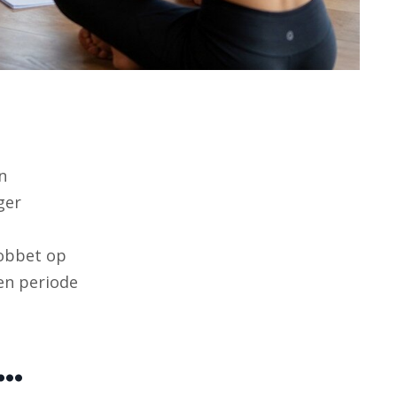
n
ger
jobbet op
en periode
u…