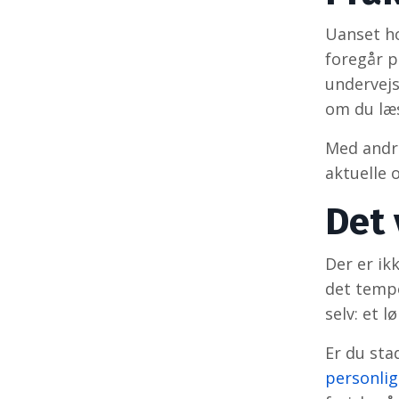
Uanset h
foregår p
undervejs
om du læs
Med andre
aktuelle 
Det 
Der er ik
det temp
selv: et 
Er du stad
personli