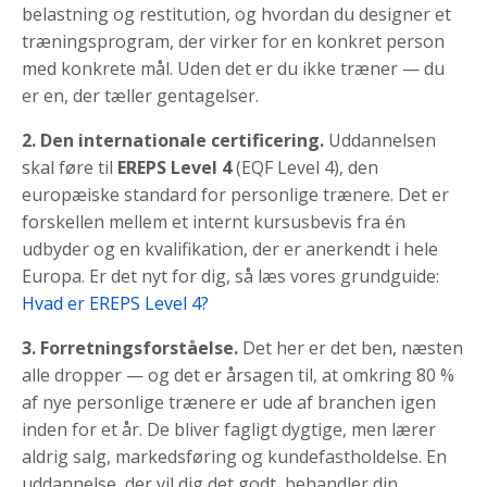
belastning og restitution, og hvordan du designer et
træningsprogram, der virker for en konkret person
med konkrete mål. Uden det er du ikke træner — du
er en, der tæller gentagelser.
2. Den internationale certificering.
Uddannelsen
skal føre til
EREPS Level 4
(EQF Level 4), den
europæiske standard for personlige trænere. Det er
forskellen mellem et internt kursusbevis fra én
udbyder og en kvalifikation, der er anerkendt i hele
Europa. Er det nyt for dig, så læs vores grundguide:
Hvad er EREPS Level 4?
3. Forretningsforståelse.
Det her er det ben, næsten
alle dropper — og det er årsagen til, at omkring 80 %
af nye personlige trænere er ude af branchen igen
inden for et år. De bliver fagligt dygtige, men lærer
aldrig salg, markedsføring og kundefastholdelse. En
uddannelse, der vil dig det godt, behandler din