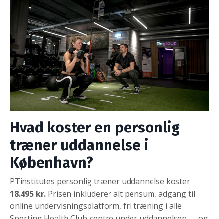
Hvad koster en personlig
træner uddannelse i
København?
PTinstitutes personlig træner uddannelse koster
18.495 kr.
Prisen inkluderer alt pensum, adgang til
online undervisningsplatform, fri træning i alle
Sporting Health Club-centre under uddannelsen — og