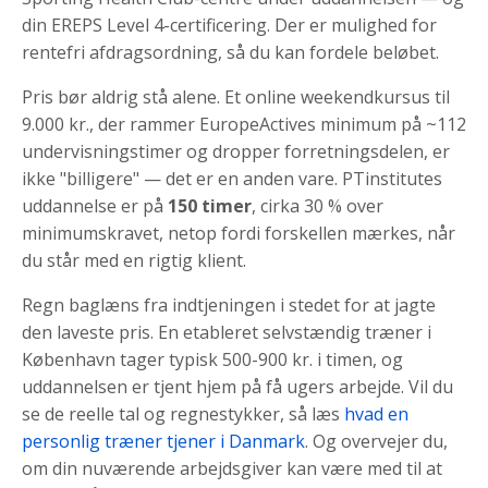
din EREPS Level 4-certificering. Der er mulighed for
rentefri afdragsordning, så du kan fordele beløbet.
Pris bør aldrig stå alene. Et online weekendkursus til
9.000 kr., der rammer EuropeActives minimum på ~112
undervisningstimer og dropper forretningsdelen, er
ikke "billigere" — det er en anden vare. PTinstitutes
uddannelse er på
150 timer
, cirka 30 % over
minimumskravet, netop fordi forskellen mærkes, når
du står med en rigtig klient.
Regn baglæns fra indtjeningen i stedet for at jagte
den laveste pris. En etableret selvstændig træner i
København tager typisk 500-900 kr. i timen, og
uddannelsen er tjent hjem på få ugers arbejde. Vil du
se de reelle tal og regnestykker, så læs
hvad en
personlig træner tjener i Danmark
. Og overvejer du,
om din nuværende arbejdsgiver kan være med til at