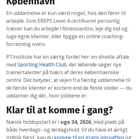
København
En uddannelse er kun værd noget, hvis den fører til
arbejde. Som EREPS Level 4-certificeret personlig
træner kan du arbejde i fitnesscentre, leje dig ind og
tage egne klienter, eller bygge en online coaching-
forretning oveni.
PTinstitute har en særlig fordel her: en direkte aftale
med
Sporting Health Club
, der løbende søger nye
trænertalenter på tværs af deres københavnske
centre. Det betyder, at vejen fra færdig uddannelse til
de første klienter er kortere end de fleste steder — du
uddanner dig dér, hvor jobbene er.
Klar til at komme i gang?
Næste holdopstart er i
uge 34, 2026
, med plads på
både hverdags- og lørdagshold. Vil du have et ærligt
indblik først, kan du
komme til en gratis introaften
og