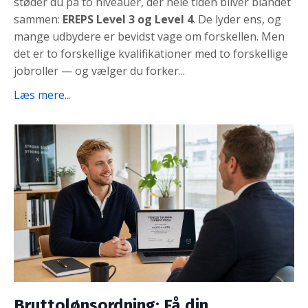
støder du på to niveauer, der hele tiden bliver blandet
sammen:
EREPS Level 3 og Level 4
. De lyder ens, og
mange udbydere er bevidst vage om forskellen. Men
det er to forskellige kvalifikationer med to forskellige
jobroller — og vælger du forker...
Læs mere...
Bruttolønsordning: Få din